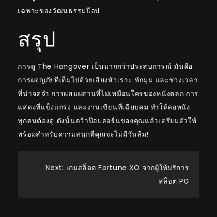
เฉพาะของวัฒนธรรมป๊อป
สรุป
การดู The Hangover เป็นมากกว่าประสบการณ์ มันคือ
การผจญภัยที่เต็มไปด้วยเสียงหัวเราะ หักมุม และช่วงเวลา
ที่น่าจดจำ การผสมผสานที่ไม่เหมือนใครของหนังตลก การ
แสดงที่แข็งแกร่ง และงานเขียนที่เฉียบคม ทำให้คอหนัง
ทุกคนต้องดู ดังนั้นคว้าป๊อปคอร์นของคุณแล้วเตรียมตัวให้
พร้อมสำหรับความสนุกที่คุณจะไม่มีวันลืม!
Post
Next:
เกมสล็อต Fortune XO จากผู้ให้บริการ
สล็อต PG
navigation