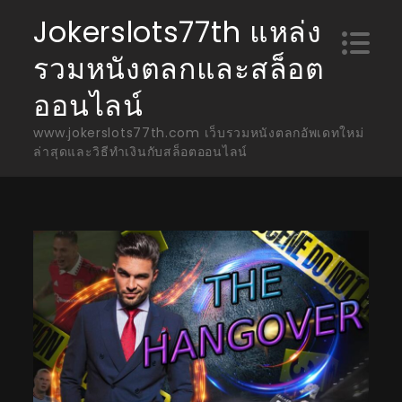
Skip
Jokerslots77th แหล่ง
to
รวมหนังตลกและสล็อต
content
ออนไลน์
www.jokerslots77th.com เว็บรวมหนังตลกอัพเดทใหม่
ล่าสุดและวิธีทำเงินกับสล็อตออนไลน์