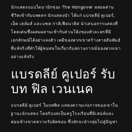
นักแสดงแบบไดนามิกของ The Hangover ผสมผสาน
ชีวิตเข้ากับบทตลก นักแสดงนำ ได้แก่ แบรดลีย์ คูเปอร์,
เอ็ด เฮล์มส์ และแซค กาลิเฟียนาคิส นำเสนอการแสดงที่
โดดเด่นซึ่งผสมผสานเข้ากับส่วนโค้งของตัวละครที่มี
เอกลักษณ์ได้อย่างลงตัว เคมีของพวกเขาสร้างสายสัมพันธ์
ที่แท้จริงที่ทำให้ผู้ชมสนใจเกี่ยวกับสถานการณ์ของพวกเขา
อย่างแท้จริง
แบรดลีย์ คูเปอร์ รับ
บท ฟิล เวนเนค
แบรดลีย์ คูเปอร์ ในบทฟิล แสดงความเก่งกาจของเขาใน
ฐานะนักแสดง โดยรับบทเป็นครูโรงเรียนที่มีเสน่ห์และ
ค่อนข้างขาดความรับผิดชอบ ซึ่งมักจะนำกลุ่มไปสู่ปัญหา