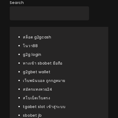
Search
สล็อต g2gcash
โนวา88
g2g login
ทางเข้า sbobet มือถือ
g2gbet wallet
เว็บพนันบอล ถูกกฎหมาย
สมัครแทงหวย24
สโบเบ็ตเว็บตรง
tgabet slot เข้าสู่ระบบ
sbobet jb