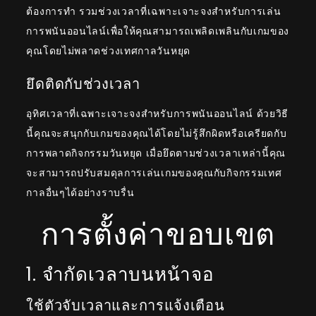
ต้องการทำ รวมช่วงเวลาที่เฉพาะเจาะจงสำหรับการเล่น
การพนันออนไลน์เพื่อให้คุณสามารถเพลิดเพลินกับเกมของ
คุณโดยไม่พลาดช่วงเทศกาลวันหยุด
ยึดติดกับช่วงเวลา
อุทิศเวลาที่เฉพาะเจาะจงสำหรับการพนันออนไลน์ ด้วยวิธี
นี้คุณจะสนุกกับเกมของคุณได้โดยไม่รู้สึกผิดหรือเครียดกับ
การพลาดกิจกรรมวันหยุด เมื่อยึดตามช่วงเวลาเหล่านี้คุณ
จะสามารถปรับสมดุลการเล่นเกมของคุณกับกิจกรรมเทศ
กาลอื่นๆได้อย่างราบรื่น
การตั้งค่าขอบเขต
1. จำกัดเวลาบนหน้าจอ
ใช้ตัวจับเวลาและการแจ้งเตือน