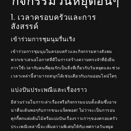
กิจกรรมวันหยุดอื่นๆ
1. เวลาครอบครัวและการ
สังสรรค์
เข้าร่วมการชุมนุมรื่นเริง
เข้าร่วมการชุมนุมในครอบครัวและกิจกรรมทางสังคม
พวกเขาเสนอโอกาสที่ดีในการสร้างความทรงจำที่ยั่งยืน
การใช้เวลากับคนที่คุณรักเป็นสิ่งที่เกี่ยวกับวันหยุดและช่วง
เวลาเหล่านี้สามารถสนุกได้เช่นเดียวกับเกมออนไลน์ใดๆ
แบ่งปันประเพณีและเรื่องราว
มีส่วนร่วมในการเล่าเรื่องหรือกิจกรรมแบบดั้งเดิมซึ่งอาจ
น่าตื่นเต้นพอๆกับการชนะแจ็คพอต! ไม่ว่าจะเป็นการอบ
คุกกี้ตกแต่งต้นไม้หรือแบ่งปันเรื่องราวเก่าๆของครอบครัว
ประเพณีเหล่านี้จะเพิ่มความพิเศษให้กับเทศกาลวันหยุด