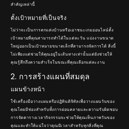
สำคัญเหล่านี้
ตั้งเป้าหมายที่เป็นจริง
ไม่ว่าจะเป็นการตกแต่งบ้านหรือเอาชนะเกมออนไลน์ตั้ง
เป้าหมายที่คุณสามารถทำได้ในแต่ละวัน แบ่งงานขนาด
ใหญ่ออกเป็นเป้าหมายขนาดเล็กที่สามารถจัดการได้ สิ่งนี้
ไม่เพียงแต่ช่วยให้คุณอยู่ในเส้นทางเท่านั้นแต่ยังช่วยให้
คุณรู้สึกถึงความสำเร็จในขณะที่คุณเลือกแต่ละงาน
2. การสร้างแผนที่สมดุล
แผนข้างหน้า
ใช้เครื่องมือวางแผนหรือปฏิทินดิจิทัลเพื่อวางแผนวันของ
คุณโดยมีช่องสำหรับทั้งการผ่อนคลายและความรับผิดชอบ
การจัดตารางเวลากิจกรรมจะช่วยให้คุณเห็นภาพวันของ
คุณและทำให้แน่ใจว่าคุณมีเวลาสำหรับทุกสิ่งที่คุณ